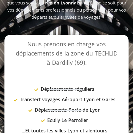
que vous soyez en
région Lyonnaise
(69) que ce soit pour
vos déplacements professionnels ou personnels, pour vos
départs et/ou arrivées de voyages.
Nous prenons en charge vos
déplacements de la zone du TECHLID
à Dardilly (69).
Déplacements réguliers
Transfert voyages Aéroport Lyon et Gares
Déplacements Porte de Lyon
Ecully Le Perrolier
...Et toutes les villes Lyon et alentours