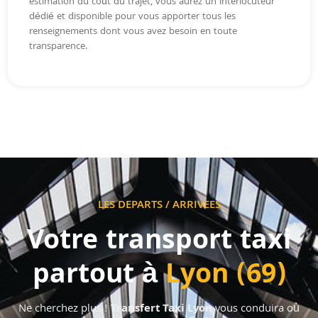
estimation du coût du trajet, vous aurez un interlocuteur
dédié et disponible pour vous apporter tous les
renseignements dont vous avez besoin en toute
transparence.
LES DEPARTS / ARRIVEES
Votre transport taxi
partout à
Lyon (69)
Ne cherchez plus !
Transfert Taxi
Lyon
vous conduira où