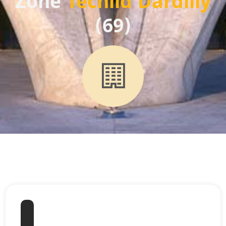
Zone
Techlid Dardilly
(69)